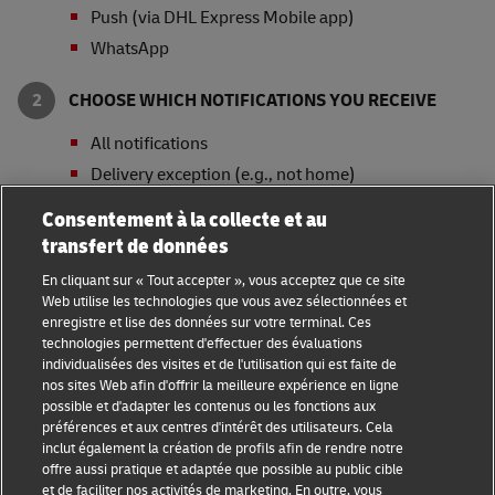
Push (via DHL Express Mobile app)
WhatsApp
CHOOSE WHICH NOTIFICATIONS YOU RECEIVE
All notifications
Delivery exception (e.g., not home)
Shipment pickup
Consentement à la collecte et au
Delivery confirmation
transfert de données
Out for delivery
En cliquant sur « Tout accepter », vous acceptez que ce site
Web utilise les technologies que vous avez sélectionnées et
SET YOUR PREFERRED DELIVERY OPTIONS
enregistre et lise des données sur votre terminal. Ces
technologies permettent d'effectuer des évaluations
Signature Release
individualisées des visites et de l'utilisation qui est faite de
nos sites Web afin d'offrir la meilleure expérience en ligne
Collect from Service Point or Locker
possible et d'adapter les contenus ou les fonctions aux
Leave with Neighbor, Leasing Office or Security
préférences et aux centres d'intérêt des utilisateurs. Cela
Guard
inclut également la création de profils afin de rendre notre
offre aussi pratique et adaptée que possible au public cible
* Availability of delivery options and notification
et de faciliter nos activités de marketing. En outre, vous